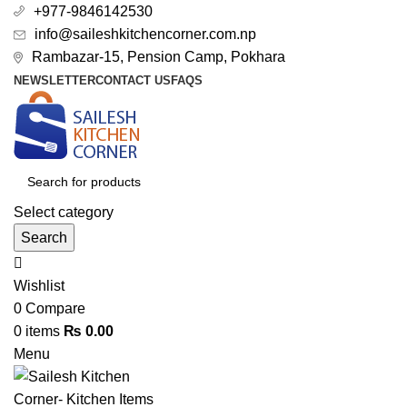
+977-9846142530
info@saileshkitchencorner.com.np
Rambazar-15, Pension Camp, Pokhara
NEWSLETTER
CONTACT US
FAQS
Select category
Search
Wishlist
0
Compare
0
items
₨
0.00
Menu