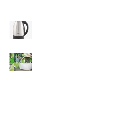
Recent Posts
Elevate Your Tea Time with Baltra Cordless
Kettle!
August 27, 2021
No Comments
Green interior design inspiration
August 27, 2021
No Comments
Our stores
Las Vegas
USEFUL LINKS
Privacy Policy
Returns