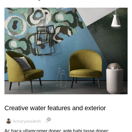
DECORATION
Creative water features and exterior
0
Acharyasailesh
Ac haca ullamcorper donec ante habi tasse donec