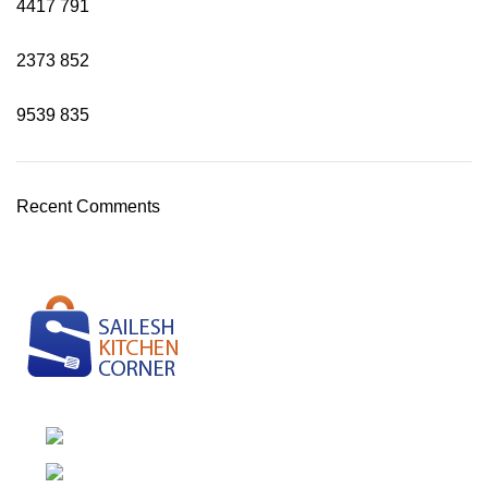
4417
791
2373
852
9539
835
Recent Comments
Pension Camp, Rambazar-15, Pokhara
Phone: (977) 9846142530