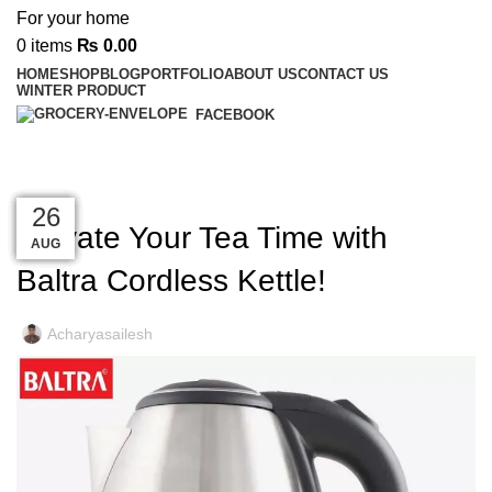
0
items
₨
0.00
HOME
SHOP
BLOG
PORTFOLIO
ABOUT US
CONTACT US
WINTER PRODUCT
FACEBOOK
Blog
DECORATION
27
27
27
27
27
26
26
Elevate Your Tea Time with
AUG
AUG
AUG
AUG
AUG
AUG
AUG
Baltra Cordless Kettle!
Acharyasailesh